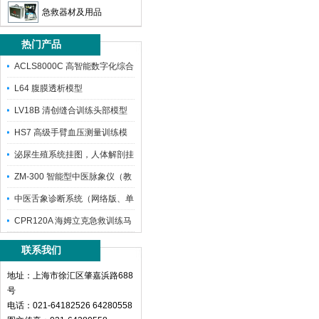
急救器材及用品
热门产品
ACLS8000C 高智能数字化综合
L64 腹膜透析模型
LV18B 清创缝合训练头部模型
HS7 高级手臂血压测量训练模
型
泌尿生殖系统挂图，人体解剖挂
图
ZM-300 智能型中医脉象仪（教
学
中医舌象诊断系统（网络版、单
机版）（
CPR120A 海姆立克急救训练马
甲
联系我们
地址：上海市徐汇区肇嘉浜路688
号
电话：021-64182526 64280558