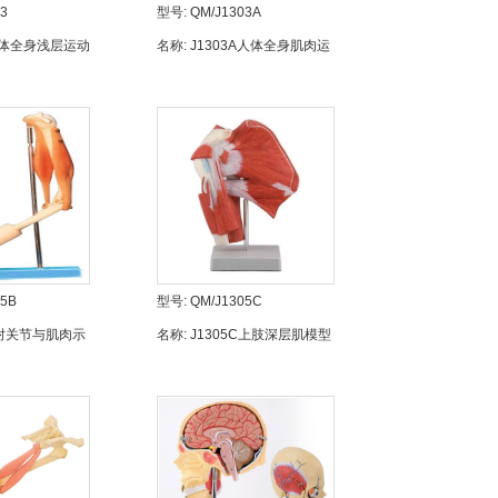
3
型号:
QM/J1303A
3人体全身浅层运动
名称:
J1303A人体全身肌肉运
动模型（彩色）
05B
型号:
QM/J1305C
B肘关节与肌肉示
名称:
J1305C上肢深层肌模型