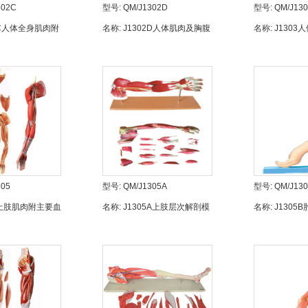
302C
型号:
QM/J1302D
型号:
QM/J130
2C人体全身肌肉附
名称:
J1302D人体肌肉及胸腹
名称:
J130
m
腔脏器解剖模型
肌肉解剖模型
305
型号:
QM/J1305A
型号:
QM/J13
5上肢肌肉附主要血
名称:
J1305A上肢层次解剖模
名称:
J1305
模型
型（19部件）
教模型