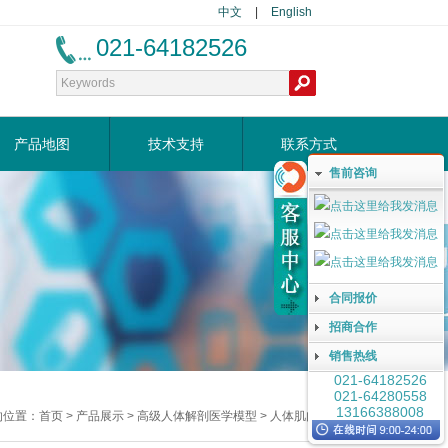
中文
|
English
021-64182526
产品地图
技术支持
联系方式
售前咨询
合同报价
招商合作
销售热线
021-64182526
021-64280558
13166388008
的位置：
首页
>
产品展示
>
高级人体解剖医学模型
>
人体肌肉解剖模型