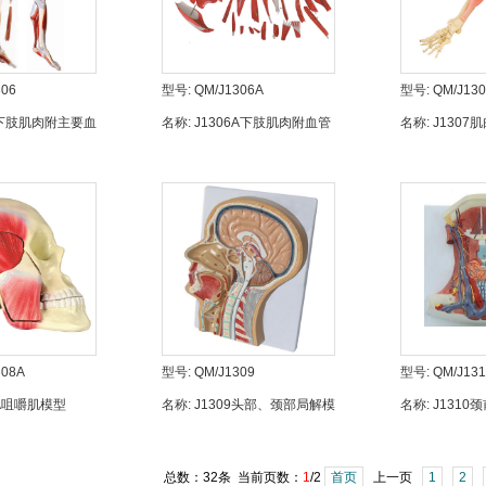
306
型号:
QM/J1306A
型号:
QM/J130
6下肢肌肉附主要血
名称:
J1306A下肢肌肉附血管
名称:
J130
模型
神经层次解剖模型（26部件）
动态模型
308A
型号:
QM/J1309
型号:
QM/J131
8A咀嚼肌模型
名称:
J1309头部、颈部局解模
名称:
J131
型
总数：32条 当前页数：
1
/2
首页
上一页
1
2