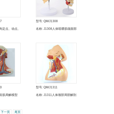
7
型号:
QM/J1308
7肌肉定点、动点、
名称:
J1308人体咀嚼肌颌面部
深层解剖模型
0
型号:
QM/J1311
0颈前肌局解模型
名称:
J1311人体颈部局部解剖
模型
下一页
尾页