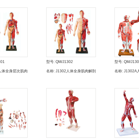
301
型号:
QM/J1302
型号:
QM/J13
1人体全身层次肌肉
名称:
J1302人体全身肌肉解剖
名称:
J1302
模型
附内脏器官模型
内脏模型
1