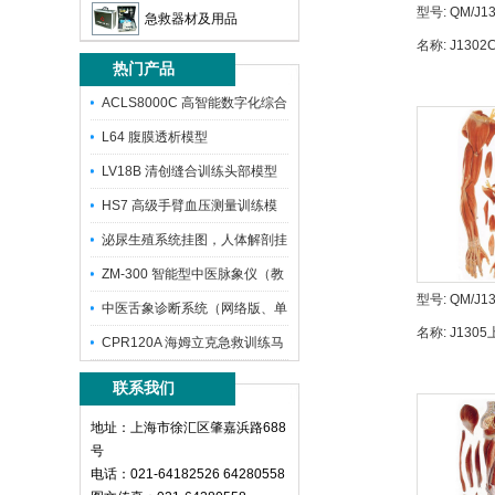
型号:
QM/J1
急救器材及用品
名称:
J130
热门产品
内脏模型80c
ACLS8000C 高智能数字化综合
L64 腹膜透析模型
LV18B 清创缝合训练头部模型
HS7 高级手臂血压测量训练模
型
泌尿生殖系统挂图，人体解剖挂
图
ZM-300 智能型中医脉象仪（教
型号:
QM/J1
学
中医舌象诊断系统（网络版、单
名称:
J130
机版）（
CPR120A 海姆立克急救训练马
管神经解剖
甲
联系我们
地址：上海市徐汇区肇嘉浜路688
号
电话：021-64182526 64280558