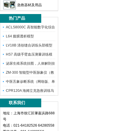
急救器材及用品
热门产品
ACLS8000C 高智能数字化综合
L64 腹膜透析模型
LV18B 清创缝合训练头部模型
HS7 高级手臂血压测量训练模
型
泌尿生殖系统挂图，人体解剖挂
图
ZM-300 智能型中医脉象仪（教
学
中医舌象诊断系统（网络版、单
机版）（
CPR120A 海姆立克急救训练马
甲
联系我们
地址：上海市徐汇区肇嘉浜路688
号
电话：021-64182526 64280558