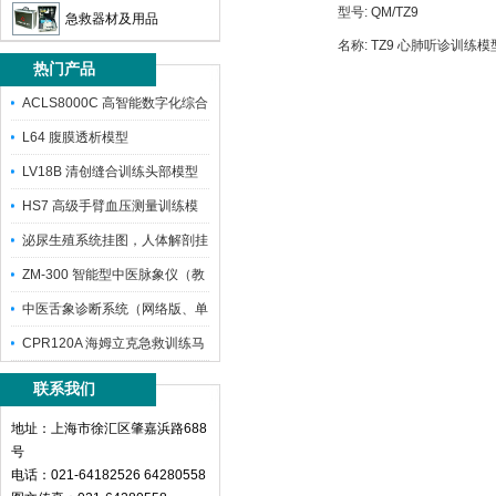
型号:
QM/TZ9
急救器材及用品
名称:
TZ9 心肺听诊训练模
热门产品
（背心式）
ACLS8000C 高智能数字化综合
L64 腹膜透析模型
LV18B 清创缝合训练头部模型
HS7 高级手臂血压测量训练模
型
泌尿生殖系统挂图，人体解剖挂
图
ZM-300 智能型中医脉象仪（教
学
中医舌象诊断系统（网络版、单
机版）（
CPR120A 海姆立克急救训练马
甲
联系我们
地址：上海市徐汇区肇嘉浜路688
号
电话：021-64182526 64280558